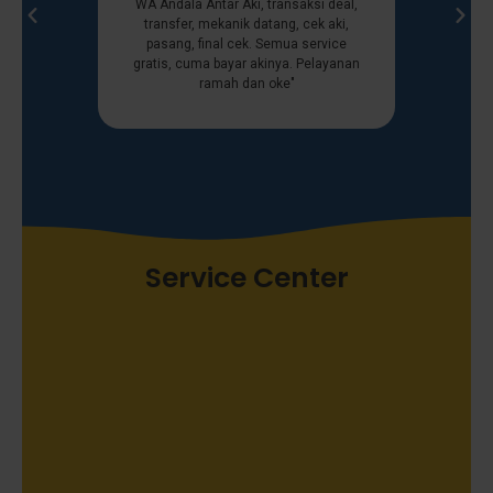
WA Andala Antar Aki, transaksi deal,
Andala Ant
transfer, mekanik datang, cek aki,
urusan ak
pasang, final cek. Semua service
ramah, 
gratis, cuma bayar akinya. Pelayanan
ramah dan oke"
Service Center