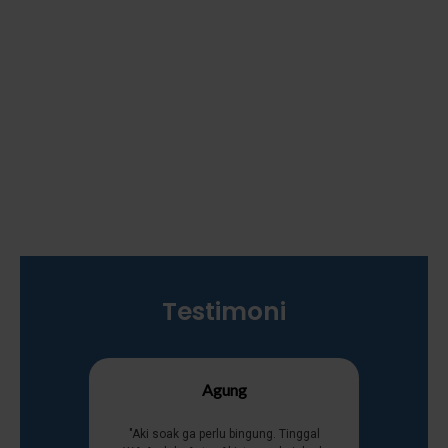
Testimoni
Agung
"Aki soak ga perlu bingung. Tinggal
"Buat cew